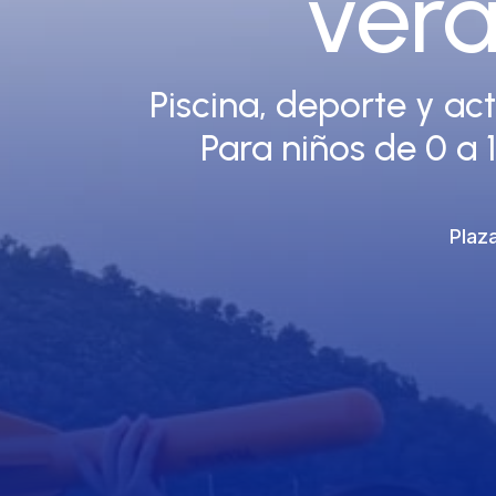
vera
Piscina, deporte y ac
Para niños de 0 a 
Plaz