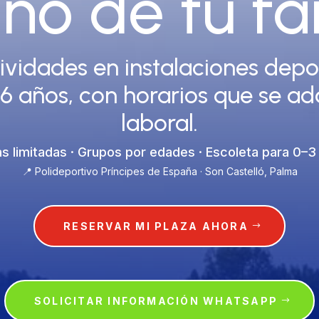
no de tu fa
tividades en instalaciones depor
16 años, con horarios que se a
laboral.
as limitadas · Grupos por edades · Escoleta para 0–3
📍 Polideportivo Príncipes de España · Son Castelló, Palma
RESERVAR MI PLAZA AHORA
SOLICITAR INFORMACIÓN WHATSAPP