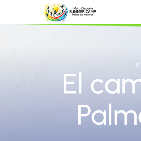
S
El ca
Palma