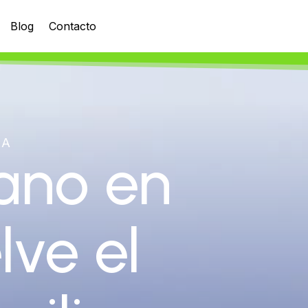
Blog
Contacto
CA
ano en
lve el