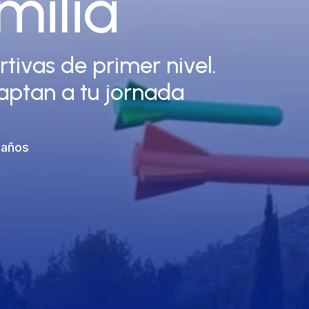
milia
tivas de primer nivel.
daptan a tu jornada
 años