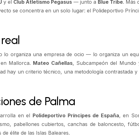
U
y el
Club Atletismo Pegasus
— junto a
Blue Tribe
. Más 
oyecto se concentra en un solo lugar: el Polideportivo Prí
real
 lo organiza una empresa de ocio — lo organiza un eq
 en Mallorca.
Mateo Cañellas
, Subcampeón del Mundo y
dad hay un criterio técnico, una metodología contrastada 
ciones de Palma
arrolla en el
Polideportivo Príncipes de España
, en So
tismo, pabellones cubiertos, canchas de baloncesto, fútbol
de élite de las Islas Baleares.